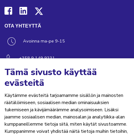
OTA YHTEYTTÄ
Avoinna ma-pe 9-15
+358 9 149 9331
Tämä sivusto käyttää
sfs@sfs.fi
evästeitä
Käytämme evästeitä tarjoamamme sisällön ja mainosten
OIKOPOLUT
räätälöimiseen, sosiaalisen median ominaisuuksien
tukemiseen ja kävijämäärämme analysoimiseen. Lisäksi
Hanki standardi
jaamme sosiaalisen median, mainosalan ja analytiikka-alan
kumppaneillemme tietoja siitä, miten käytät sivustoamme.
Kommentoi tekeillä olevia standardeja
Kumppanimme voivat yhdistää näitä tietoja muihin tietoihin,